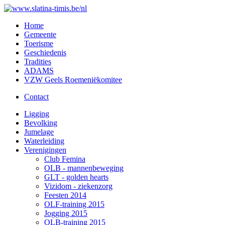
Home
Gemeente
Toerisme
Geschiedenis
Tradities
ADAMS
VZW Geels Roemeniëkomitee
Contact
Ligging
Bevolking
Jumelage
Waterleiding
Verenigingen
Club Femina
OLB - mannenbeweging
GLT - golden hearts
Vizidom - ziekenzorg
Feesten 2014
OLF-training 2015
Jogging 2015
OLB-training 2015